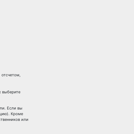
 отсчетом,
х выберите
ли. Если вы
цию). Кроме
ственников или