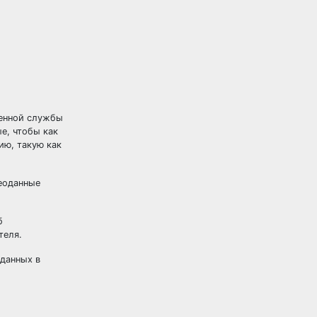
ренной службы
е, чтобы как
ию, такую как
еоданные
б
теля.
оданных в