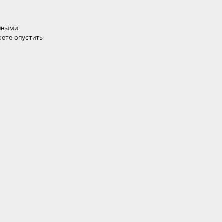
инными
жете опустить