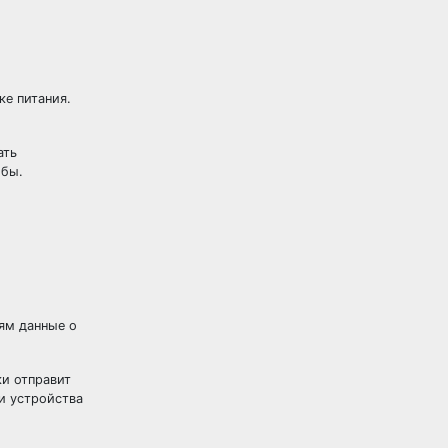
ке питания.
ать
жбы.
лям данные о
ки отправит
и устройства