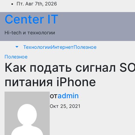
Перейти
Пт. Авг 7th, 2026
к
Сenter IT
содержимому
Hi-tech и технологии
Технологии
Интернет
Полезное
Полезное
Как подать сигнал S
питания iPhone
от
admin
Окт 25, 2021