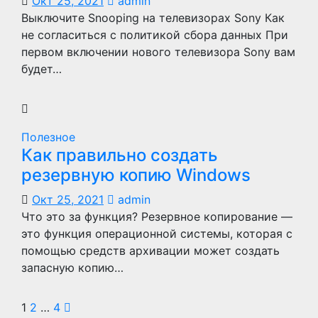
Окт 25, 2021
admin
Выключите Snooping на телевизорах Sony Как
не согласиться с политикой сбора данных При
первом включении нового телевизора Sony вам
будет…
Полезное
Как правильно создать
резервную копию Windows
Окт 25, 2021
admin
Что это за функция? Резервное копирование —
это функция операционной системы, которая с
помощью средств архивации может создать
запасную копию…
Пагинация
1
2
…
4