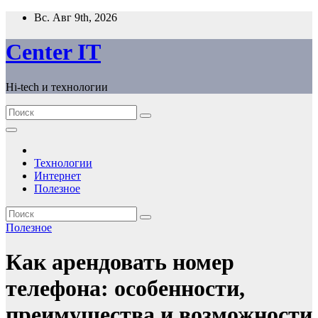
Перейти
Вс. Авг 9th, 2026
к
содержимому
Сenter IT
Hi-tech и технологии
Технологии
Интернет
Полезное
Полезное
Как арендовать номер
телефона: особенности,
преимущества и возможности