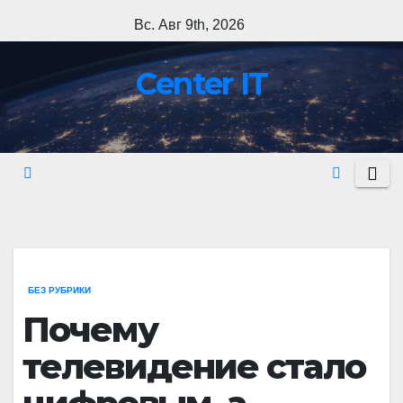
Перейти
Вс. Авг 9th, 2026
к
содержимому
Сenter IT
Hi-tech и технологии
БЕЗ РУБРИКИ
Почему
телевидение стало