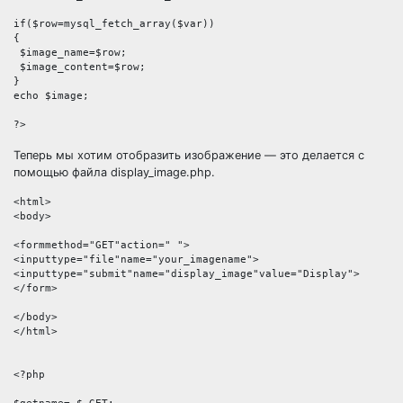
if($row=mysql_fetch_array($var))

{

 $image_name=$row;

 $image_content=$row;

}

echo $image;

Теперь мы хотим отобразить изображение — это делается с
помощью файла display_image.php.
<html>

<body>

<formmethod="GET"action=" ">

<inputtype="file"name="your_imagename">

<inputtype="submit"name="display_image"value="Display">

</form>

</body>

</html>

<?php
