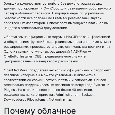
большим количеством устройств без демонстрации ваших
данных посторонним, и OwnCloud для размещения собственного
сервера облачных сервисов. В порядке меры по укреплению
безопасности все плагины во FreeNAS реализованы внутри
собственных изоляторов. Список всех имеющихся плагинов вы
найдете в официальной документации.
Обратитесь на официальные форумы NAS4Free за информацией
и обсуждением функций поддерживаемых плагинов, именуемых
расширениями, процесса установки, оптимальных практик и т.п.
Одно из самых популярных расширений NAS4Free —
OneButtonlnstaller (OBI), предназначенное служить
централизованным менеджером расширений.
OpenMediaVault предлагает несколько официальных и сторонних
плагинов. которые вы можете установить и включить в
соответствии со своими потребностями и запросами. Список
официально поддерживаемых плагинов помещен под System ->
Plugins . На странице перечислено более 40 плагинов,
разделенных на категории: как Administration , Backup ,
Downloaders . Filesystems . Network и т.д.
Почему облачное