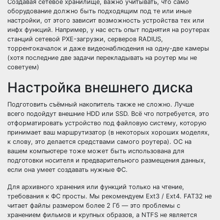
Создавая сетевое хранилище, важно учитывать, что само
оборудование должно быть подходящим под те или иные
настройки, от этого зависит возможность устройства тех или
инфх функций. Например, у нас есть опыт поднятия на роутерах
станций сетевой PXE-загрузки, серверов RADIUS,
торрентокачалок и даже видеонаблюдения на одну-две камеры
(хотя последние две задачи перекладывать на роутер мы не
советуем)
Настройка внешнего диска
Подготовить съёмный накопитель также не сложно. Лучше
всего подойдут внешние HDD или SSD. Всё что потребуется, это
отформатировать устройство под файловую систему, которую
принимает ваш маршрутизатор (в некоторых хороших моделях,
к слову, это делается средствами самого роутера). ОС на
вашем компьютере тоже может быть использована для
подготовки носителя и предварительного размещения данных,
если она умеет создавать нужные ФС.
Для архивного хранения или функций только на чтение,
требования к ФС просты. Мы рекомендуем Ext3 / Ext4. FAT32 не
читает файлы размером более 2 Гб — это проблемы с
хранением фильмов и крупных образов, а NTFS не является