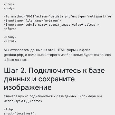
<html>

<body>

<formmethod="POST"action="getdata.php"enctype="multipart/form-
<inputtype="file"name="myimage">

<inputtype="submit"name="submit_image"value="Upload">

</form>

</body>

Мы отправляем данные из этой HTML-формы в файл
getdata.php, с помощью которого изображение будет сохранено
в базе данных.
Шаг 2. Подключитесь к базе
данных и сохраните
изображение
Сначала нужно подключиться к базе данных. В примере мы
используем БД «demo».
<?php

$host='localhost';
