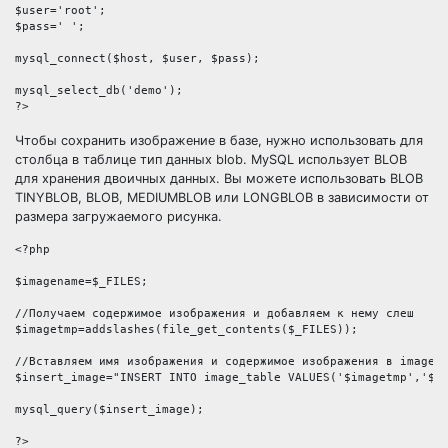
$user='root';

$pass=' ';

mysql_connect($host, $user, $pass);

mysql_select_db('demo');

Чтобы сохранить изображение в базе, нужно использовать для
столбца в таблице тип данных blob. MySQL использует BLOB
для хранения двоичных данных. Вы можете использовать BLOB
TINYBLOB, BLOB, MEDIUMBLOB или LONGBLOB в зависимости от
размера загружаемого рисунка.
<?php

$imagename=$_FILES;

//Получаем содержимое изображения и добавляем к нему слеш

$imagetmp=addslashes(file_get_contents($_FILES));

//Вставляем имя изображения и содержимое изображения в image_t
$insert_image="INSERT INTO image_table VALUES('$imagetmp','$im
mysql_query($insert_image);
