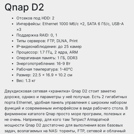
Qnap D2
Отсеков под HDD: 2
Интерфейсы: Ethernet 1000 Мб/с ×2, SATA 6 Гб/с, USB-A
×3
Поддержка RAID: 0, 1
Типы серверов: FTP, DLNA, Print
IP-видеонаблюдение: до 25 камер
Процессор: 1.7 ГГц, 2 ядра, ARM
Оперативная память: 1 ГБ, DDR3
Энергопотребление: 16-9 Вт
Рабочая температура: 1-40°C
Размер: 22.5 × 16.9 × 10.2 см
Вес: 1.3 кг
Двухдисковая сетевая «хранилка» Qnap D2 стоит заметно
дороже, однако и параметры у неё получше. Есть 2 гигабитных
порта Ethernet, удобная панель управления с широким набором
функций и современным интерфейсом в виде рабочего стола. В
фирменном каталоге Qnap просто море программ, полезных и
не очень. Например, для кого там Тетрис? Аппаратной
мощности Qnap D2 достаточно для выполнения всех базовых
задач, возлагаемых на NAS: торенты, FTP, сетевой и облачный