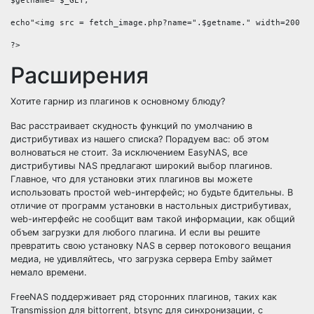
$getname= $_GET;

echo"<img src = fetch_image.php?name=".$getname." width=200 he
Расширения
Хотите гарнир из плагинов к основному блюду?
Вас расстраивает скудность функций по умолчанию в
дистрибутивах из нашего списка? Порадуем вас: об этом
волноваться не стоит. За исключением EasyNAS, все
дистрибутивы NAS предлагают широкий выбор плагинов.
Главное, что для установки этих плагинов вы можете
использовать простой web-интерфейс; но будьте бдительны. В
отличие от программ установки в настольных дистрибутивах,
web-интерфейс не сообщит вам такой информации, как общий
объем загрузки для любого плагина. И если вы решите
превратить свою установку NAS в сервер потокового вещания
медиа, не удивляйтесь, что загрузка сервера Emby займет
немало времени.
FreeNAS поддерживает ряд сторонних плагинов, таких как
Transmission для bittorrent, btsync для синхронизации, с