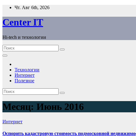
Перейти
Чт. Авг 6th, 2026
к
содержимому
Сenter IT
Hi-tech и технологии
Технологии
Интернет
Полезное
Месяц:
Июнь 2016
Интернет
Оспорить кадастровую стоимость подмосковной недвижимо